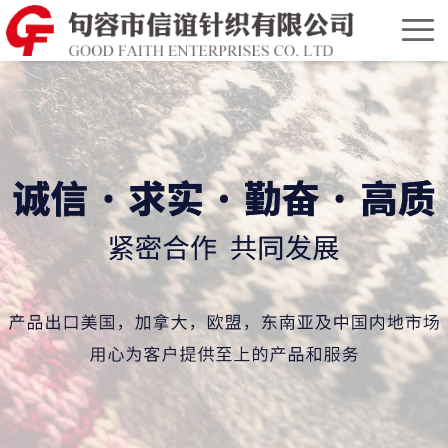
首
页
关
于
产
我
品
合
们
展
作
联
示
伙
系
English
伴
我
Version
们