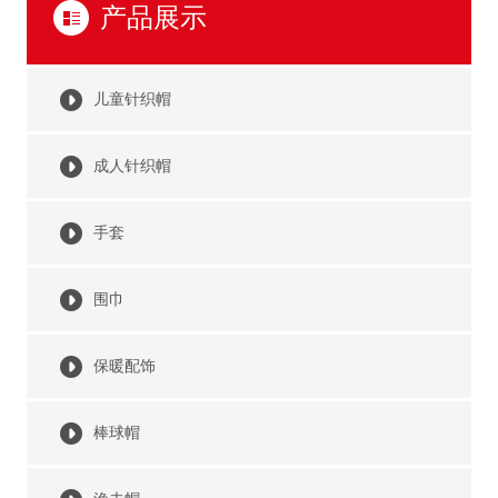
产品展示
儿童针织帽
成人针织帽
手套
围巾
保暖配饰
棒球帽