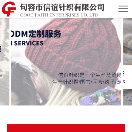
首
页
关
于
产
我
品
合
们
展
作
联
示
伙
系
English
伴
我
Version
们