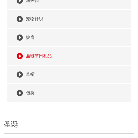
渔夫帽
宠物针织
披肩
圣诞节日礼品
草帽
包类
圣诞