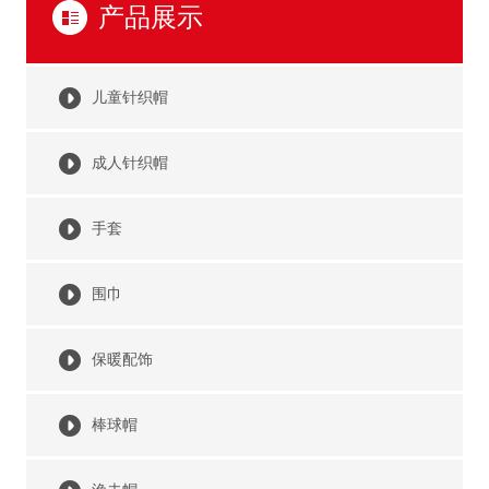
产品展示
儿童针织帽
成人针织帽
手套
围巾
保暖配饰
棒球帽