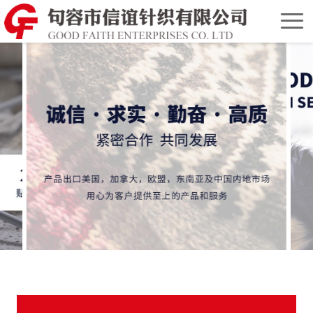
首
页
关
于
产
我
品
合
们
展
作
联
示
伙
系
English
伴
我
Version
们