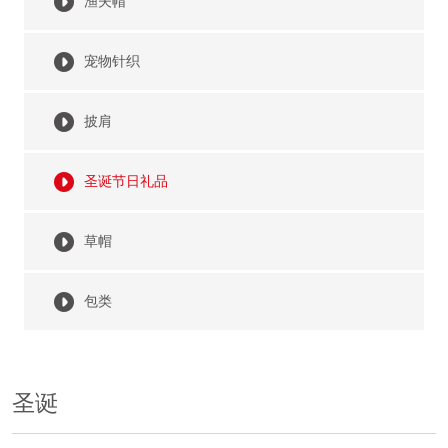
渔夫帽
宠物针织
披肩
圣诞节日礼品
草帽
包类
圣诞